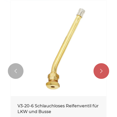


V3-20-4 Klemmventil für LKW
Mehr sehen >>