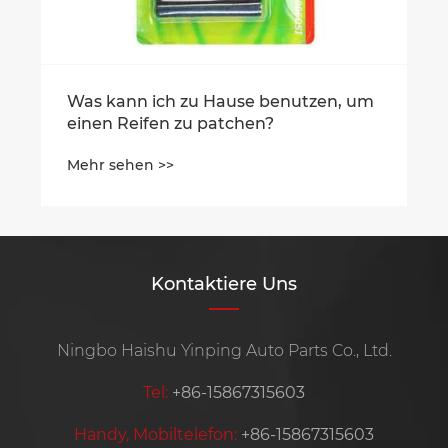
Tutorial zum Austausch von
Autoreifenventilen
Mehr sehen >>
Kontaktiere Uns
Ningbo Haishu Yinping Auto Parts Co., Ltd.
Tel:
+86-15867315603
Handy, Mobiltelefon:
+86-15867315603