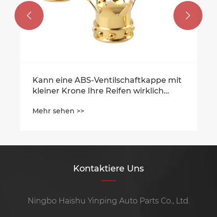


s
Kontaktiere Uns
Ningbo Haishu Yinping Auto Parts Co., Ltd.