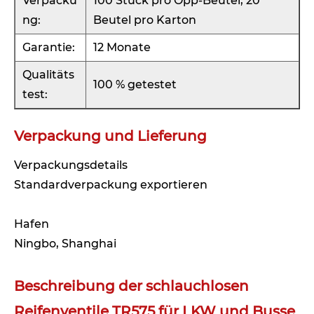
Verpacku
100 Stück pro Opp-Beutel, 20
ng:
Beutel pro Karton
Garantie:
12 Monate
Qualitäts
100 % getestet
test:
Verpackung und Lieferung
Verpackungsdetails
Standardverpackung exportieren
Hafen
Ningbo, Shanghai
Beschreibung der schlauchlosen
Reifenventile TR575 für LKW und Busse