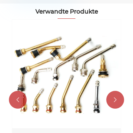
Verwandte Produkte
TR570 Tubeless-Reifenventil 
Busse
Mehr sehen >>

