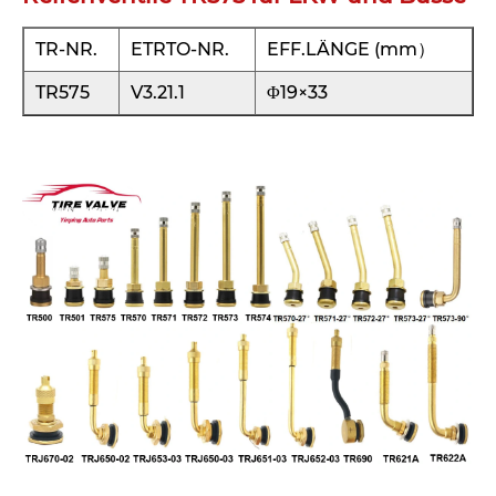
TR-NR.
ETRTO-NR.
EFF.LÄNGE (mm）
TR575
V3.21.1
Φ19×33