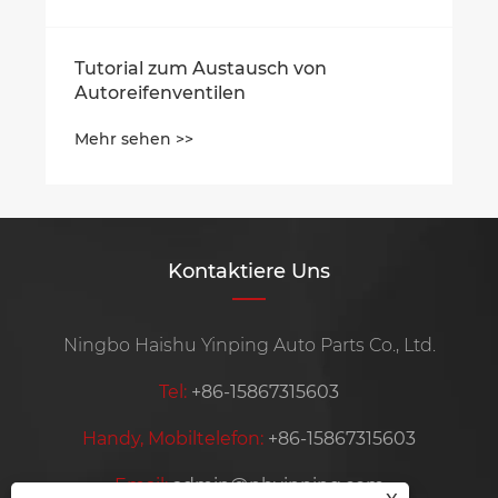
Tutorial zum Austausch von
Autoreifenventilen
Mehr sehen >>
Kontaktiere Uns
Ningbo Haishu Yinping Auto Parts Co., Ltd.
Tel:
+86-15867315603
Handy, Mobiltelefon:
+86-15867315603
Email:
admin@nbyinping.com