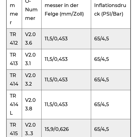
O-
m
messer in der
Inflationsdru
Num
me
Felge (mm/Zoll)
ck (PSI/Bar)
mer
r
TR
V2.0
11,5/0,453
65/4,5
412
3.6
TR
V2.0
11,5/0,453
65/4,5
413
3.1
TR
V2.0
11,5/0,453
65/4,5
414
3.2
TR
V2.0
414
11,5/0,453
65/4,5
3.8
L
TR
V2.0
15,9/0,626
65/4,5
415
3..3